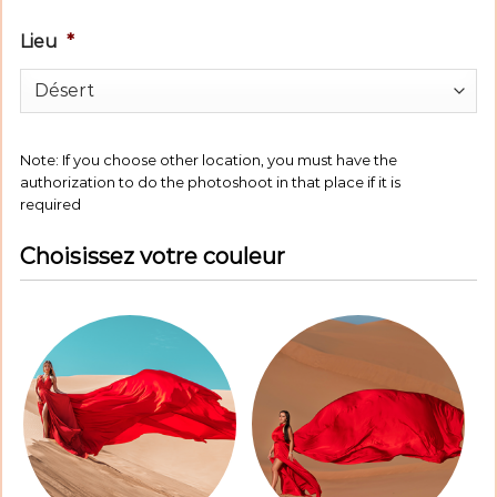
Lieu
*
Note: If you choose other location, you must have the
authorization to do the photoshoot in that place if it is
required
Choisissez votre couleur
Couleur
de
la
Robe
*