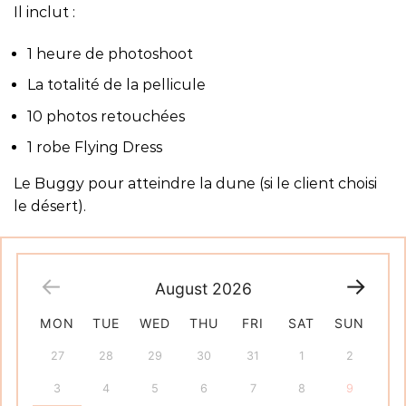
Il inclut :
1 heure de photoshoot
La totalité de la pellicule
10 photos retouchées
1 robe Flying Dress
Le Buggy pour atteindre la dune (si le client choisi
le désert).
August
2026
MON
TUE
WED
THU
FRI
SAT
SUN
27
28
29
30
31
1
2
3
4
5
6
7
8
9