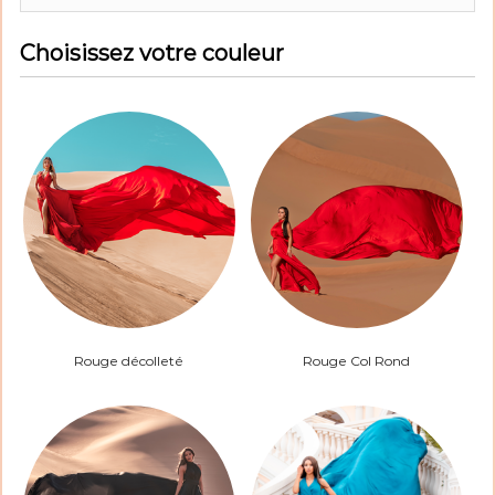
Choisissez votre couleur
Couleur
de
la
Robe
*
Rouge décolleté
Rouge Col Rond