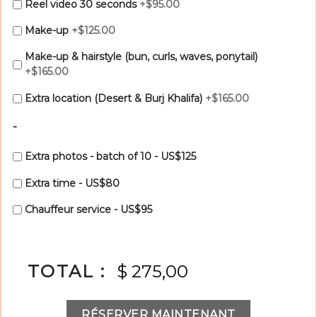
Reel video 30 seconds
+$95.00
Make-up
+$125.00
Make-up & hairstyle (bun, curls, waves, ponytail)
+$165.00
Extra location (Desert & Burj Khalifa)
+$165.00
-
Extra photos - batch of 10 - US$125
Extra time - US$80
Chauffeur service - US$95
TOTAL :
$ 275,00
RÉSERVER MAINTENANT